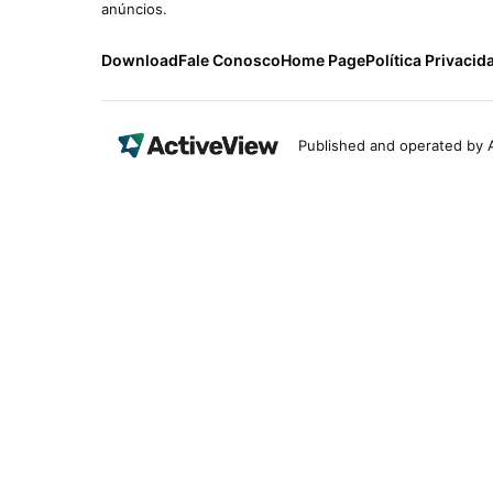
anúncios.
Download
Fale Conosco
Home Page
Política Privacid
Published and operated by A