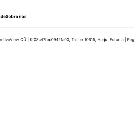
ade
Sobre nós
ctiveView OÜ | Kf08c47fec0942fa00, Tallinn 10615, Harju, Estonia | R