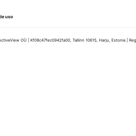
de uso
ctiveView OÜ | Kf08c47fec0942fa00, Tallinn 10615, Harju, Estonia | R