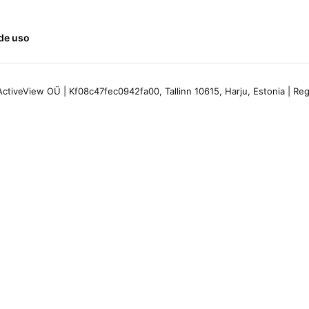
de uso
ctiveView OÜ | Kf08c47fec0942fa00, Tallinn 10615, Harju, Estonia | R