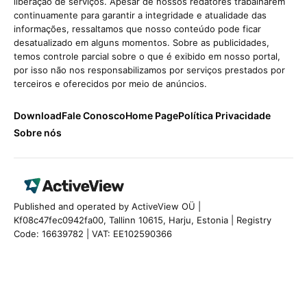
liberação de serviços. Apesar de nossos redatores trabalharem
continuamente para garantir a integridade e atualidade das
informações, ressaltamos que nosso conteúdo pode ficar
desatualizado em alguns momentos. Sobre as publicidades,
temos controle parcial sobre o que é exibido em nosso portal,
por isso não nos responsabilizamos por serviços prestados por
terceiros e oferecidos por meio de anúncios.
Download
Fale Conosco
Home Page
Política Privacidade
Sobre nós
Published and operated by ActiveView OÜ |
Kf08c47fec0942fa00, Tallinn 10615, Harju, Estonia | Registry
Code: 16639782 | VAT: EE102590366