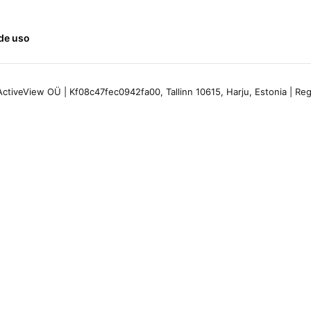
de uso
ctiveView OÜ | Kf08c47fec0942fa00, Tallinn 10615, Harju, Estonia | R