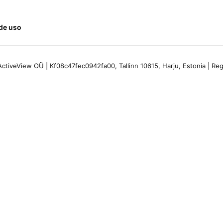
de uso
ctiveView OÜ | Kf08c47fec0942fa00, Tallinn 10615, Harju, Estonia | R