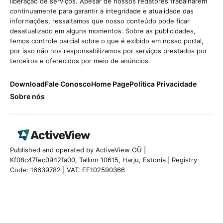
liberação de serviços. Apesar de nossos redatores trabalharem
continuamente para garantir a integridade e atualidade das
informações, ressaltamos que nosso conteúdo pode ficar
desatualizado em alguns momentos. Sobre as publicidades,
temos controle parcial sobre o que é exibido em nosso portal,
por isso não nos responsabilizamos por serviços prestados por
terceiros e oferecidos por meio de anúncios.
Download
Fale Conosco
Home Page
Política Privacidade
Sobre nós
Published and operated by ActiveView OÜ |
Kf08c47fec0942fa00, Tallinn 10615, Harju, Estonia | Registry
Code: 16639782 | VAT: EE102590366