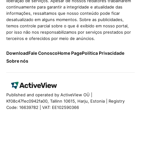
liberação de serviços. Apesar de nossos redatores trabalharem
continuamente para garantir a integridade e atualidade das
informações, ressaltamos que nosso conteúdo pode ficar
desatualizado em alguns momentos. Sobre as publicidades,
temos controle parcial sobre o que é exibido em nosso portal,
por isso não nos responsabilizamos por serviços prestados por
terceiros e oferecidos por meio de anúncios.
Download
Fale Conosco
Home Page
Política Privacidade
Sobre nós
Published and operated by ActiveView OÜ |
Kf08c47fec0942fa00, Tallinn 10615, Harju, Estonia | Registry
Code: 16639782 | VAT: EE102590366