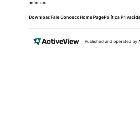
anúncios.
Download
Fale Conosco
Home Page
Política Privacid
Published and operated by A