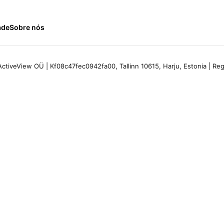
ade
Sobre nós
ctiveView OÜ | Kf08c47fec0942fa00, Tallinn 10615, Harju, Estonia | R