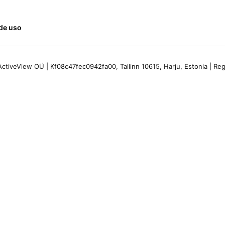
de uso
ctiveView OÜ | Kf08c47fec0942fa00, Tallinn 10615, Harju, Estonia | R