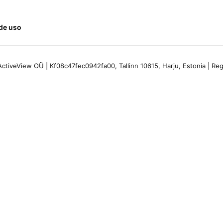
de uso
ctiveView OÜ | Kf08c47fec0942fa00, Tallinn 10615, Harju, Estonia | R