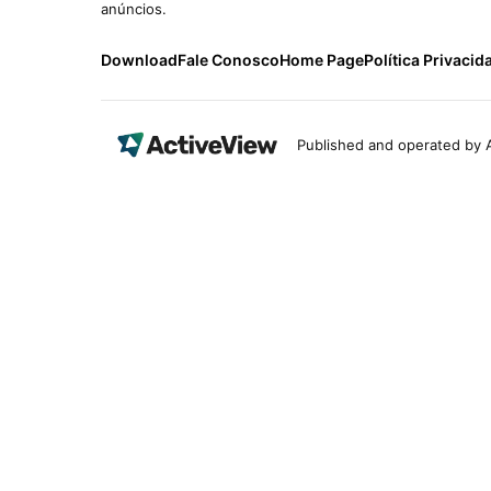
anúncios.
Download
Fale Conosco
Home Page
Política Privacid
Published and operated by A