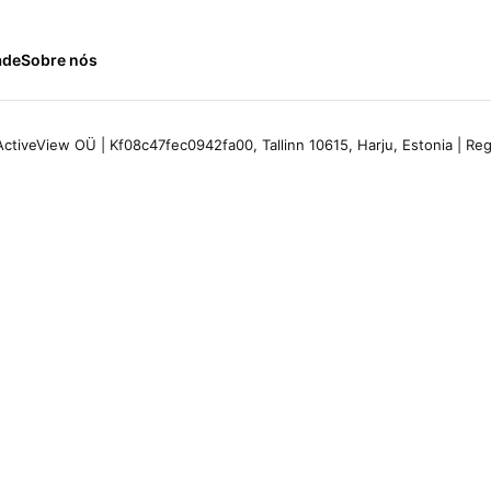
ade
Sobre nós
ctiveView OÜ | Kf08c47fec0942fa00, Tallinn 10615, Harju, Estonia | R