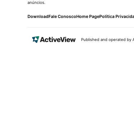
anúncios.
Download
Fale Conosco
Home Page
Política Privacid
Published and operated by A