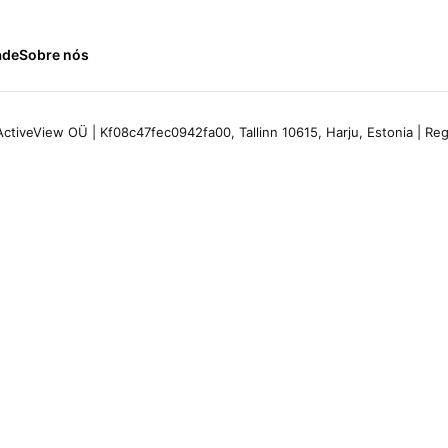
ade
Sobre nós
ctiveView OÜ | Kf08c47fec0942fa00, Tallinn 10615, Harju, Estonia | R