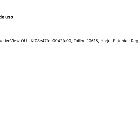
de uso
ctiveView OÜ | Kf08c47fec0942fa00, Tallinn 10615, Harju, Estonia | R