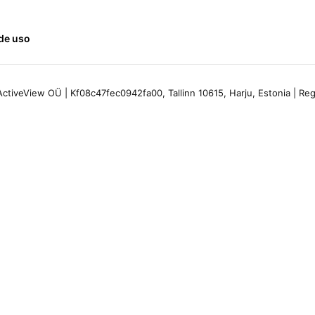
de uso
ctiveView OÜ | Kf08c47fec0942fa00, Tallinn 10615, Harju, Estonia | R