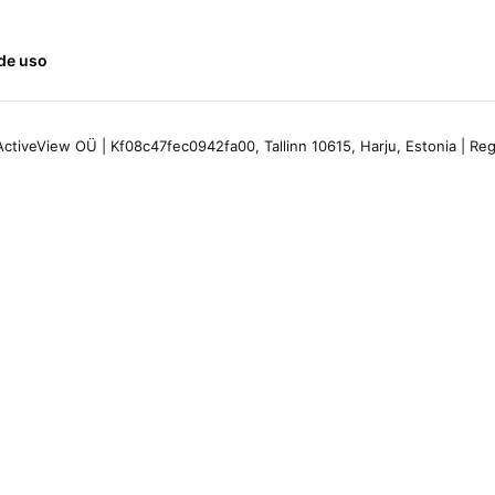
de uso
ctiveView OÜ | Kf08c47fec0942fa00, Tallinn 10615, Harju, Estonia | R