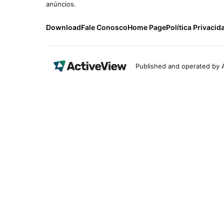
anúncios.
Download
Fale Conosco
Home Page
Política Privacid
Published and operated by A