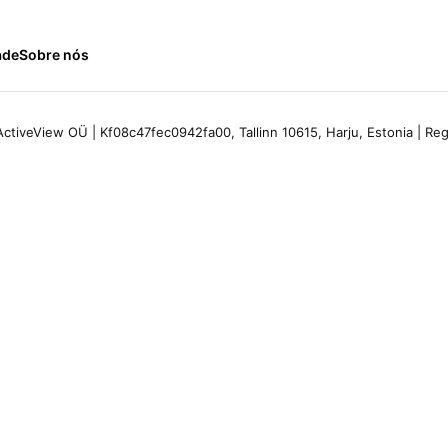
ade
Sobre nós
ctiveView OÜ | Kf08c47fec0942fa00, Tallinn 10615, Harju, Estonia | R