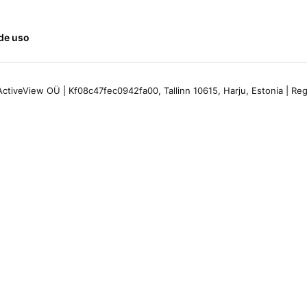
de uso
ctiveView OÜ | Kf08c47fec0942fa00, Tallinn 10615, Harju, Estonia | R